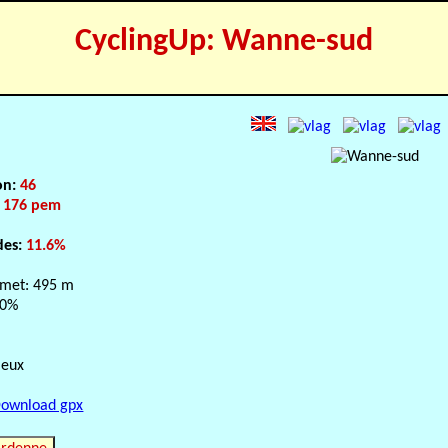
CyclingUp: Wanne-sud
on:
46
:
176 pem
des:
11.6%
met: 495 m
.0%
leux
ownload gpx