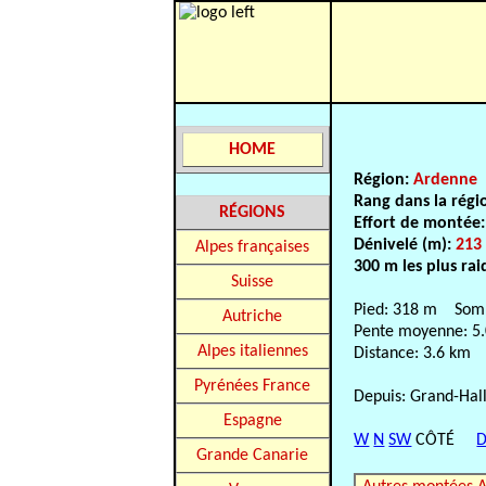
HOME
Région:
Ardenne
Rang dans la régi
RÉGIONS
Effort de montée
Dénivelé (m):
213
Alpes françaises
300 m les plus rai
Suisse
Pied: 318 m Som
Autriche
Pente moyenne: 5
Alpes italiennes
Distance: 3.6 km
Pyrénées France
Depuis: Grand-Hal
Espagne
W
N
SW
CÔTÉ
D
Grande Canarie