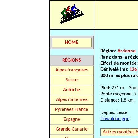
HOME
Région:
Ardenne
Rang dans la régi
RÉGIONS
Effort de montée
Dénivelé (m):
126
Alpes françaises
300 m les plus rai
Suisse
Pied: 271 m Som
Autriche
Pente moyenne: 7
Alpes italiennes
Distance: 1.8 km
Pyrénées France
Depuis: Lesse
Download gpx
Espagne
Grande Canarie
Autres montées 