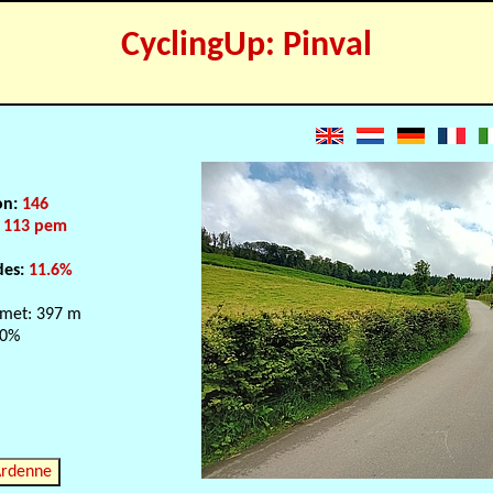
CyclingUp: Pinval
on:
146
:
113 pem
des:
11.6%
met: 397 m
.0%
Ardenne