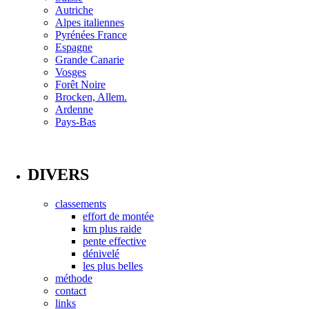
Autriche
Alpes italiennes
Pyrénées France
Espagne
Grande Canarie
Vosges
Forêt Noire
Brocken, Allem.
Ardenne
Pays-Bas
DIVERS
classements
effort de montée
km plus raide
pente effective
dénivelé
les plus belles
méthode
contact
links