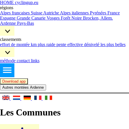
HOME cyclingup.eu
régions
Alpes françaises
Suisse
Autriche
Alpes italiennes
Pyrénées France
Espagne
Grande Canarie
Vosges
Forêt Noire
Brocken, Allem.
Ardenne
Pays-Bas
classements
effort de montée
km plus raide
pente effective
dénivelé
les plus belles
méthode
contact
links
Download app
Autres montées Ardenne
Les Communes