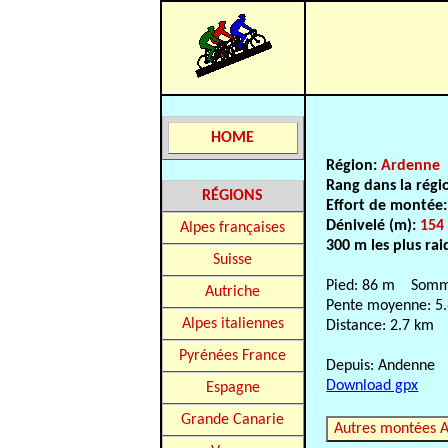
HOME
Région:
Ardenne
Rang dans la régi
RÉGIONS
Effort de montée
Dénivelé (m):
154
Alpes françaises
300 m les plus rai
Suisse
Pied: 86 m Somm
Autriche
Pente moyenne: 5
Alpes italiennes
Distance: 2.7 km
Pyrénées France
Depuis: Andenne
Download gpx
Espagne
Grande Canarie
Autres montées 