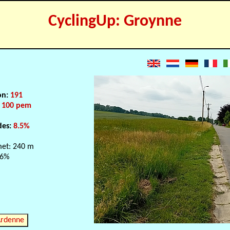
CyclingUp: Groynne
on:
191
:
100 pem
des:
8.5%
et: 240 m
.6%
Ardenne