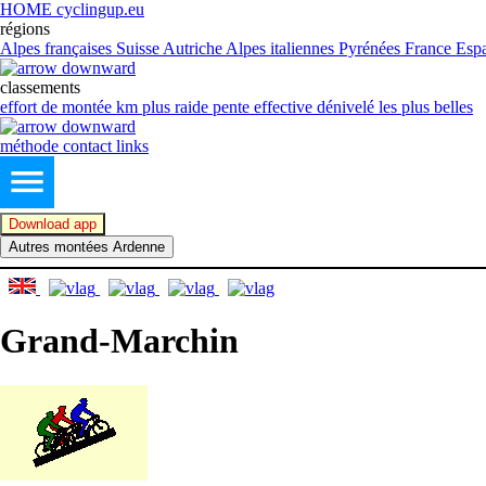
HOME cyclingup.eu
régions
Alpes françaises
Suisse
Autriche
Alpes italiennes
Pyrénées France
Esp
classements
effort de montée
km plus raide
pente effective
dénivelé
les plus belles
méthode
contact
links
Download app
Autres montées Ardenne
Grand-Marchin