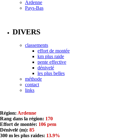
Ardenne
Pays-Bas
DIVERS
classements
effort de montée
km plus raide
pente effective
dénivelé
les plus belles
méthode
contact
links
Région:
Ardenne
Rang dans la région:
170
Effort de montée:
106 pem
Dénivelé (m):
85
300 m les plus raides:
13.9%