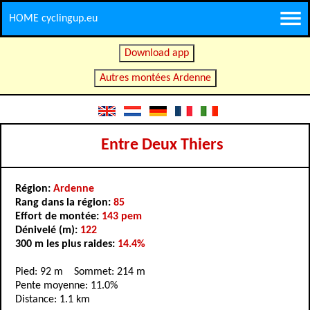
HOME cyclingup.eu
Download app
Autres montées Ardenne
Entre Deux Thiers
Région:
Ardenne
Rang dans la région:
85
Effort de montée:
143 pem
Dénivelé (m):
122
300 m les plus raides:
14.4%
Pied: 92 m Sommet: 214 m
Pente moyenne: 11.0%
Distance: 1.1 km