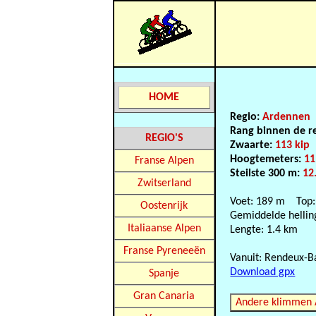
HOME
Regio:
Ardennen
Rang binnen de r
REGIO'S
Zwaarte:
113 kip
Hoogtemeters:
11
Franse Alpen
Steilste 300 m:
12
Zwitserland
Voet: 189 m Top:
Oostenrijk
Gemiddelde hellin
Italiaanse Alpen
Lengte: 1.4 km
Franse Pyreneeën
Vanuit: Rendeux-B
Download gpx
Spanje
Gran Canaria
Andere klimmen