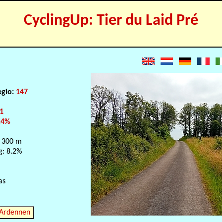
CyclingUp: Tier du Laid Pré
egio:
147
1
.4%
 300 m
g: 8.2%
as
 Ardennen