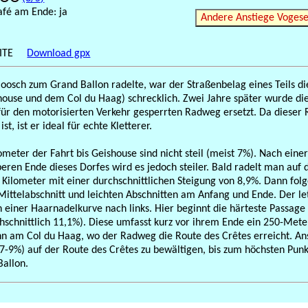
afé am Ende: ja
Andere Anstiege Voges
EITE
Download gpx
oosch zum Grand Ballon radelte, war der Straßenbelag eines Teils di
house und dem Col du Haag) schrecklich. Zwei Jahre später wurde di
für den motorisierten Verkehr gesperrten Radweg ersetzt. Da dieser
ist, ist er ideal für echte Kletterer.
lometer der Fahrt bis Geishouse sind nicht steil (meist 7%). Nach eine
ren Ende dieses Dorfes wird es jedoch steiler. Bald radelt man auf
i Kilometer mit einer durchschnittlichen Steigung von 8,9%. Dann fol
Mittelabschnitt und leichten Abschnitten am Anfang und Ende. Der le
n einer Haarnadelkurve nach links. Hier beginnt die härteste Passage 
hschnittlich 11,1%). Diese umfasst kurz vor ihrem Ende ein 250-Met
n am Col du Haag, wo der Radweg die Route des Crêtes erreicht. An
-9%) auf der Route des Crêtes zu bewältigen, bis zum höchsten Punkt
Ballon.