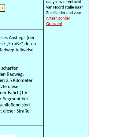
daagse wielrentocht
van Noord-Italië naar
en
Zuid-Nederland voor
Artsen zonder
Grenzen!
eses Anstiegs (der
ese „Straße“ durch
 Radweg teilweise
r scharfen
 den Radweg.
gen 2,5 Kilometer
tzte dieser
der Fahrt (1,6
er-Segment bei
schließend sind
 dieser Straße,