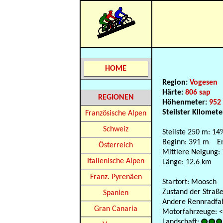
HOME
Region:
Vogesen
Härte:
806 sap
REGIONEN
Höhenmeter:
952
Steilster Kilomete
Französische Alpen
Schweiz
Steilste 250 m: 14
Beginn: 391 m E
Österreich
Mittlere Neigung:
Italienische Alpen
Länge: 12.6 km
Franz. Pyrenäen
Startort: Moosch
Zustand der Straße
Spanien
Andere Rennradfahr
Gran Canaria
Motorfahrzeuge: <1
Landschaft: