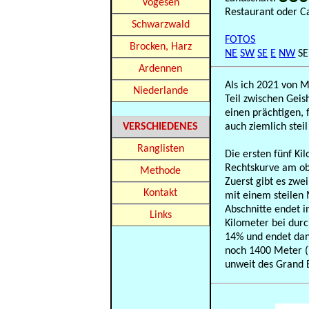
Vogesen
Restaurant oder C
Schwarzwald
FOTOS
Brocken, Harz
NE
SW
SE
E
NW
S
Ardennen
Als ich 2021 von M
Niederlande
Teil zwischen Geis
einen prächtigen, 
VERSCHIEDENES
auch ziemlich steil 
Ranglisten
Die ersten fünf Ki
Rechtskurve am obe
Methode
Zuerst gibt es zwe
Kontakt
mit einem steilen 
Abschnitte endet i
Links
Kilometer bei durc
14% und endet dan
noch 1400 Meter (7
unweit des Grand 