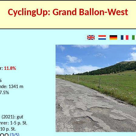
CyclingUp: Grand Ballon-West
r:
11.8%
%
nde: 1341 m
 7.5%
 (2021): gut
er: 1-5 p. St.
0 p. St.
(3/5)