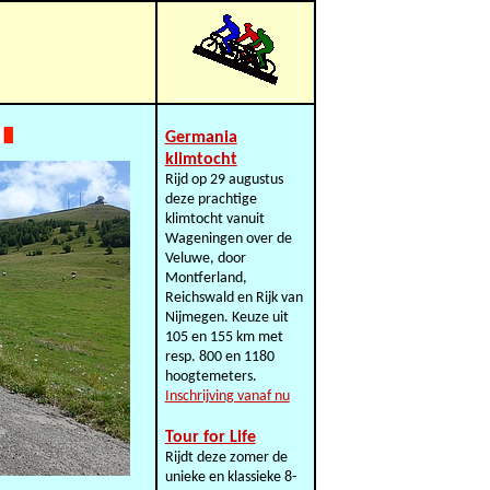
Germania
klimtocht
Rijd op 29 augustus
deze prachtige
klimtocht vanuit
Wageningen over de
Veluwe, door
Montferland,
Reichswald en Rijk van
Nijmegen. Keuze uit
105 en 155 km met
resp. 800 en 1180
hoogtemeters.
Inschrijving vanaf nu
Tour for Life
Rijdt deze zomer de
unieke en klassieke 8-