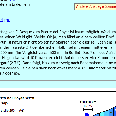
afé am Ende: nein
Andere Anstiege Spani
d gpx
fstieg von El Bosque zum Puerto del Boyar ist kaum möglich. Wald u
 es keinen Wald gibt, Weide. Oh ja, man fährt an einem weißen Dor
Grün ist natürlich nicht typisch für Spanien aber dieser Teil Spaniens 
s, der nasseste Ort der iberischen Halbinsel mit einem mittleren jäh
200 mm (im Vergleich zu ca. 500 mm in Berlin). Das Profil des Aufstie
. Nirgendwo wird 10 Prozent erreicht. Auf den ersten vier Kilometer
bergauf (2-7%). Dann folgt, bis zum Abzweig nach Benamahoma, eine A
n werden. Es bleiben dann noch etwas mehr als 10 Kilometer bis zum
e 7 oder 8%.