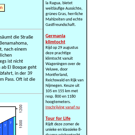
la Ragua, bietet
en
weitläufige Aussichte,
grünes Gras, herrliche
Mahlzeiten und echte
Gastfreundschaft.
Germania
msäumt die Straße
klimtocht
f, Benamahoma,
Rijd op 29 augustus
ist, nach einem
deze prachtige
rlichen
klimtocht vanuit
gs ist nicht
Wageningen over de
n ab El Bosque geht
Veluwe, door
bfahrt, in der 39
Montferland,
 Pass. Oft ist die
Reichswald en Rijk van
Nijmegen. Keuze uit
105 en 155 km met
resp. 800 en 1180
hoogtemeters.
Inschrijving vanaf nu
Tour for Life
Rijdt deze zomer de
unieke en klassieke 8-