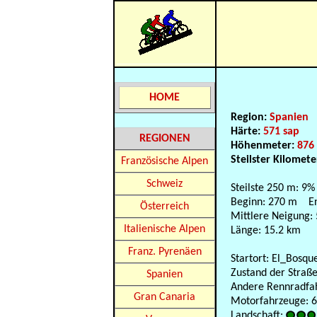
HOME
Region:
Spanien
Härte:
571 sap
REGIONEN
Höhenmeter:
876
Steilster Kilomete
Französische Alpen
Schweiz
Steilste 250 m: 9%
Beginn: 270 m E
Österreich
Mittlere Neigung:
Italienische Alpen
Länge: 15.2 km
Franz. Pyrenäen
Startort: El_Bosqu
Zustand der Straße
Spanien
Andere Rennradfahr
Gran Canaria
Motorfahrzeuge: 60
Landschaft: