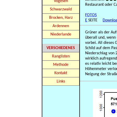
Vogesen
Restaurant oder C
Schwarzwald
FOTOS
Brocken, Harz
E
SEITE
Downloa
Ardennen
Grüner als der Au
Niederlande
überall und, wenn
vorbei. All dieses 
VERSCHIEDENES
Schild auf dem Pas
Niederschlag von 2
Ranglisten
wirklich aufregend
es relativ leicht 
Methode
Höhenmeter verlore
Kontakt
Neigung der Straß
Links