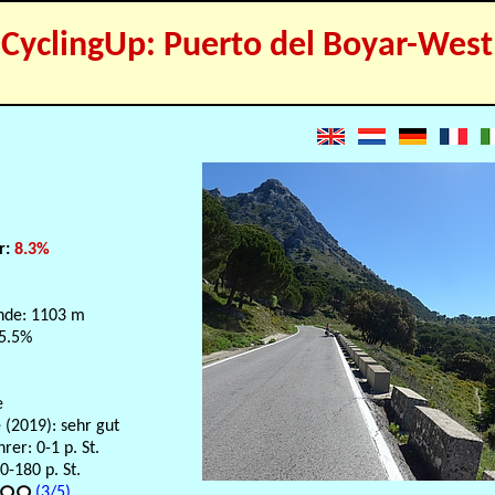
CyclingUp: Puerto del Boyar-West
r:
8.3%
nde: 1103 m
 5.5%
e
 (2019): sehr gut
er: 0-1 p. St.
-180 p. St.
(3/5)