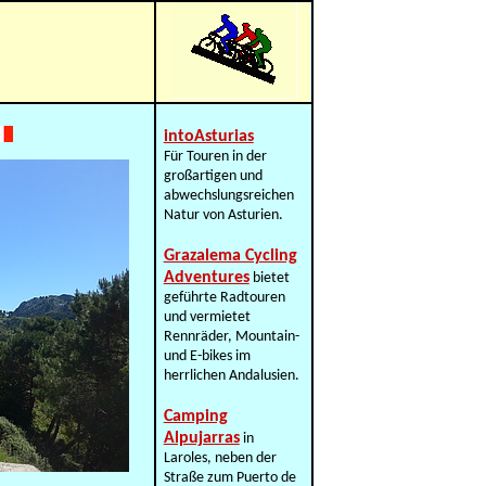
intoAsturias
Für Touren in der
großartigen und
abwechslungsreichen
Natur von Asturien.
Grazalema Cycling
Adventures
bietet
geführte Radtouren
und vermietet
Rennräder, Mountain-
und E-bikes im
herrlichen Andalusien.
Camping
Alpujarras
in
Laroles, neben der
Straße zum Puerto de