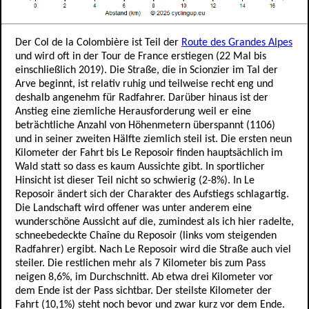
Der Col de la Colombière ist Teil der
Route des Grandes Alpes
und wird oft in der Tour de France erstiegen (22 Mal bis
einschließlich 2019). Die Straße, die in Scionzier im Tal der
Arve beginnt, ist relativ ruhig und teilweise recht eng und
deshalb angenehm für Radfahrer. Darüber hinaus ist der
Anstieg eine ziemliche Herausforderung weil er eine
beträchtliche Anzahl von Höhenmetern überspannt (1106)
und in seiner zweiten Hälfte ziemlich steil ist. Die ersten neun
Kilometer der Fahrt bis Le Reposoir finden hauptsächlich im
Wald statt so dass es kaum Aussichte gibt. In sportlicher
Hinsicht ist dieser Teil nicht so schwierig (2-8%). In Le
Reposoir ändert sich der Charakter des Aufstiegs schlagartig.
Die Landschaft wird offener was unter anderem eine
wunderschöne Aussicht auf die, zumindest als ich hier radelte,
schneebedeckte Chaîne du Reposoir (links vom steigenden
Radfahrer) ergibt. Nach Le Reposoir wird die Straße auch viel
steiler. Die restlichen mehr als 7 Kilometer bis zum Pass
neigen 8,6%, im Durchschnitt. Ab etwa drei Kilometer vor
dem Ende ist der Pass sichtbar. Der steilste Kilometer der
Fahrt (10,1%) steht noch bevor und zwar kurz vor dem Ende.